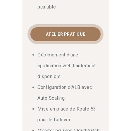
Pour finir, nous aborderons
scalable
l’automatisation des infrastructures via
l’Infrastructure as Code
(CloudFormation et Terraform) et les
pipelines CI/CD. À l’issue de cette
ATELIER PRATIQUE
formation architecture AWS
avancée
, vous saurez auditer les
environnements avec Compute
Déploiement d'une
Optimizer et Cost Explorer. N’hésitez
application web hautement
surtout pas à
nous contacter
pour toute
inscription. Suivre ce cursus est idéal
disponible
pour préparer les certifications AWS
Configuration d'ALB avec
Solutions Architect.
Auto Scaling
Mise en place de Route 53
pour le failover
Monitoring avec CloudWatch