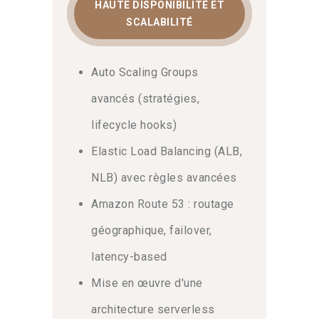
HAUTE DISPONIBILITÉ ET
networking VPC et
SCALABILITÉ
stockage
Par la suite, l’accent est mis sur la
Auto Scaling Groups
sécurité globale et le réseau. Vous
avancés (stratégies,
explorerez le peering VPC, Transit
Gateway, et les VPC Endpoints.
lifecycle hooks)
Également, cette
formation
Elastic Load Balancing (ALB,
architecture AWS avancée
détaille la
gestion des identités multi-comptes
NLB) avec règles avancées
avec AWS Organizations et SCPs, ainsi
Amazon Route 53 : routage
que le stockage de données hautement
performant via S3, EFS, RDS et
géographique, failover,
DynamoDB.
latency-based
DevOps, CI/CD, observabilité et
Mise en œuvre d'une
optimisation des coûts
architecture serverless