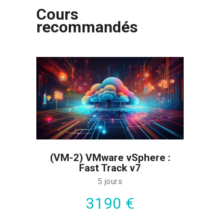
Cours
recommandés
(VM-2) VMware vSphere :
Fast Track v7
5 jours
3190 €