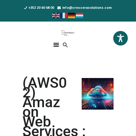
+352 20 60 68 00
info@crescerasolutions.com
Crescera Solutions
Solutions for your evolution
ACCUEIL
FORMATIONS
EXCLUSIVITÉS
(AWS0
DPO AS A SERVICE
2)
NOUS CONNAÎTRE
Amaz
on
ACTUALITÉS
Web
Services :