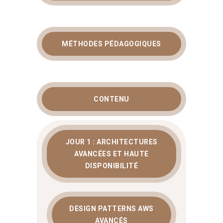
Vous souhaitez concevoir et gérer des
infrastructures cloud hautement
résilientes et évolutives ? Bienvenue
MÉTHODES PÉDAGOGIQUES
dans notre
formation architecture
AWS avancée
. Ce cursus intensif de
trois jours est spécifiquement conçu
pour les architectes, administrateurs et
ingénieurs DevOps souhaitant exploiter
CONTENU
pleinement les capacités avancées
d’Amazon Web Services. Vous
apprendrez à structurer des réseaux
complexes, automatiser vos
JOUR 1 : ARCHITECTURES
déploiements et optimiser durablement
AVANCÉES ET HAUTE
vos coûts. Pour découvrir l’ensemble
DISPONIBILITÉ
de notre catalogue, visitez notre page
dédiée aux
parcours de formation
. Par
ailleurs, pour approfondir la
DESIGN PATTERNS AWS
documentation technique, consultez
AVANCÉS