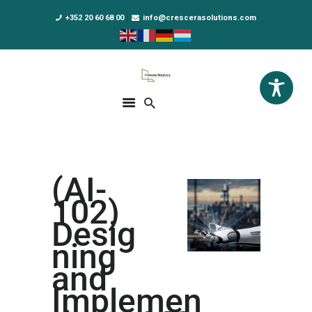
+352 20 60 68 00
info@crescerasolutions.com
Crescera Solutions
Solutions for your evolution
ACCUEIL
FORMATIONS
EXCLUSIVITÉS
(AI-
DPO AS A SERVICE
102)
NOUS CONNAÎTRE
Desig
ning
ACTUALITÉS
and
Implemen