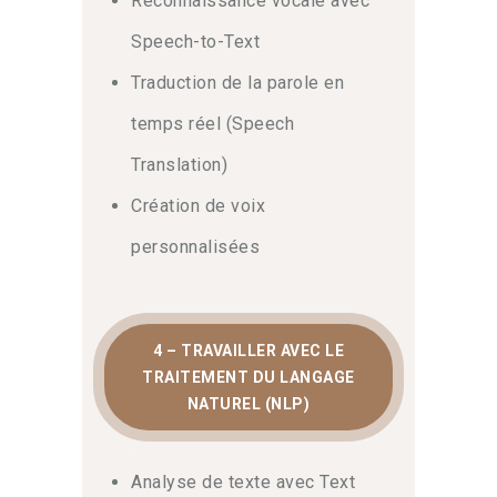
Reconnaissance vocale avec
modèles avec Azure ML. Chaque
module est conçu pour vous mettre en
Speech-to-Text
situation réelle. De cette façon, vous
Traduction de la parole en
serez pleinement autonome dès votre
retour en poste.
temps réel (Speech
Translation)
Création de voix
personnalisées
4 – TRAVAILLER AVEC LE
TRAITEMENT DU LANGAGE
NATUREL (NLP)
Analyse de texte avec Text