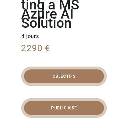
ting a MS
Azure AI
Solution
4 jours
2290 €
OBJECTIFS
FORMATION AI-102 :
CONCEVEZ ET
DÉPLOYEZ DES
PUBLIC VISÉ
SOLUTIONS
D’INTELLIGENCE