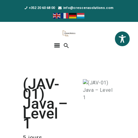
+352 20 60 68 00
info@crescerasolutions.com
Crescera Solutions
Solutions for your evolution
ACCUEIL
FORMATIONS
EXCLUSIVITÉS
(JAV-
DPO AS A SERVICE
01)
NOUS CONNAÎTRE
Java –
Level
ACTUALITÉS
1
5 jours