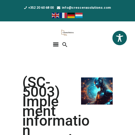
+352 20 60 68 00
info@crescerasolutions.com
Crescera Solutions
Solutions for your evolution
ACCUEIL
FORMATIONS
EXCLUSIVITÉS
(SC-
DPO AS A SERVICE
5003)
NOUS CONNAÎTRE
Imple
ment
ACTUALITÉS
informatio
n