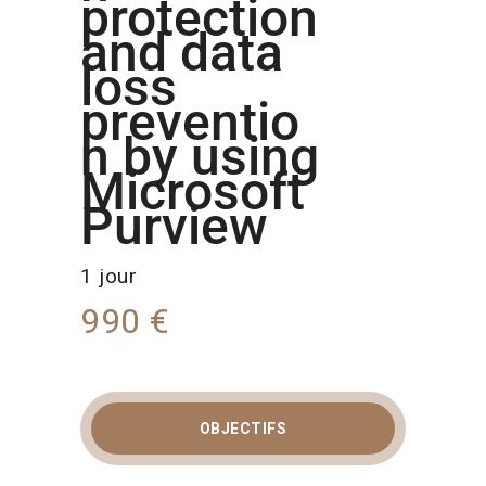
protection
and data
loss
preventio
n by using
Microsoft
Purview
1 jour
990 €
OBJECTIFS
FORMATION