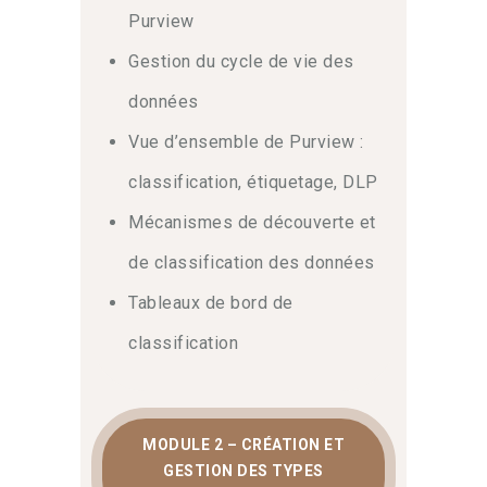
d’étiquetage automatique garantit que
Purview
chaque document est protégé dès sa
création.
Enfin
, ces mécanismes
Gestion du cycle de vie des
assurent une visibilité accrue sur le
données
cycle de vie de vos fichiers les plus
confidentiels.
Vue d’ensemble de Purview :
classification, étiquetage, DLP
Politiques DLP et
Mécanismes de découverte et
sécurisation proactive
de classification des données
La prévention contre la perte de
Tableaux de bord de
données (DLP) est le bras armé de
votre gouvernance.
Dans cette
classification
optique
, la
formation Microsoft
Purview
vous apprend à configurer des
politiques DLP robustes tout en
exploitant les modes de simulation
MODULE 2 – CRÉATION ET
pour valider vos règles.
Également
,
GESTION DES TYPES