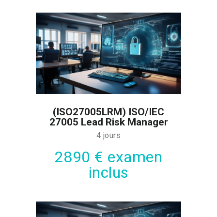
(ISO27005LRM) ISO/IEC
27005 Lead Risk Manager
4 jours
2890 € examen
inclus