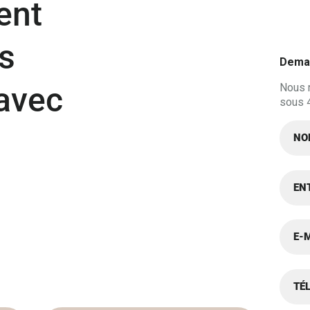
ent
ns
Deman
 avec
Nous 
sous 