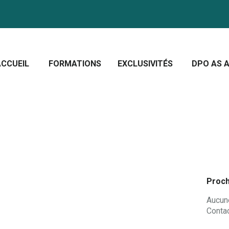
CCUEIL
ORMATIONS
Crescera Solutions
XCLUSIVITÉS
Solutions for your evolution
ACCUEIL
FORMATIONS
EXCLUSIVITÉS
DPO AS A
PO AS A SERVICE
OUS CONNAÎTRE
CTUALITÉS
Proch
Aucune
Contac