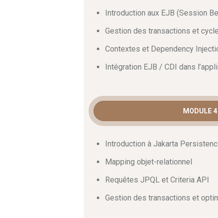
surcroît, vous appliquerez des compét
Introduction aux EJB (Session 
déroulement des opérations en product
situation réelle. De cette façon, vous
Gestion des transactions et cycl
compétences dès la fin du cursus.
Contextes et Dependency Injecti
Intégration EJB / CDI dans l’appl
MODULE 4 
Introduction à Jakarta Persisten
Mapping objet-relationnel
Requêtes JPQL et Criteria API
Gestion des transactions et opt