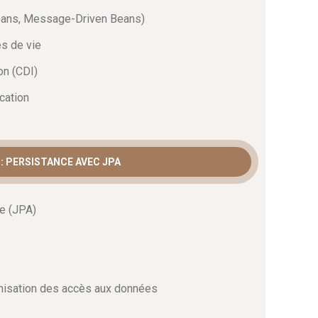
ences de monitoring indispensables au bon
Beans, Message-Driven Beans)
ion. Chaque module est conçu pour vous mettre en
 pourrez appliquer immédiatement ces nouvelles
es de vie
on (CDI)
ication
: PERSISTANCE AVEC JPA
ce (JPA)
imisation des accès aux données