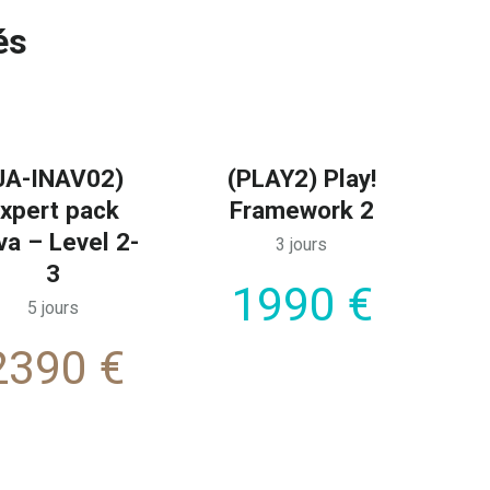
és
JA-INAV02)
(PLAY2) Play!
xpert pack
Framework 2
va – Level 2-
3 jours
3
1990 €
5 jours
2390 €