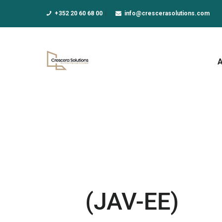
A
+352 20 60 68 00
info@crescerasolutions.com
F
E
D
N
A
(JAV-EE)