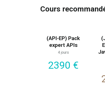
Cours recommand
(API-EP) Pack
(
expert APIs
E
Ja
4 jours
2390 €