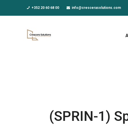
A
+352 20 60 68 00
info@crescerasolutions.com
F
E
D
N
A
(SPRIN-1) Sp