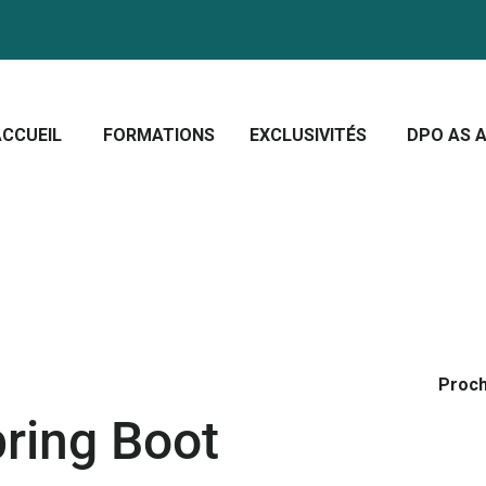
CCUEIL
ORMATIONS
Crescera Solutions
XCLUSIVITÉS
Solutions for your evolution
ACCUEIL
FORMATIONS
EXCLUSIVITÉS
DPO AS A
PO AS A SERVICE
OUS CONNAÎTRE
CTUALITÉS
Proch
ring Boot