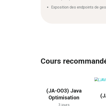
Exposition des endpoints de gest
Cours recommand
(JA-OO3) Java
(J
Optimisation
3 jours