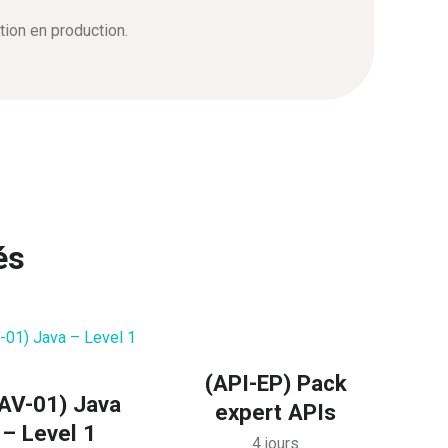
ion en production.
és
(API-EP) Pack
AV-01) Java
expert APIs
– Level 1
4 jours