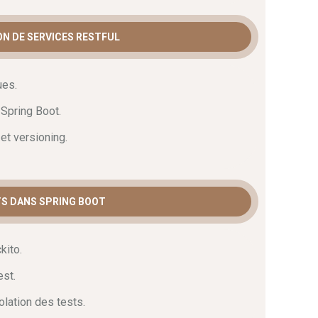
ON DE SERVICES RESTFUL
ues.
Spring Boot.
t versioning.
TS DANS SPRING BOOT
kito.
est.
olation des tests.