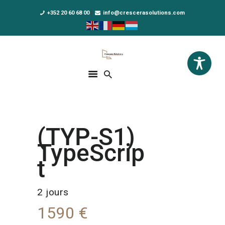
+352 20 60 68 00
info@crescerasolutions.com
Crescera Solutions
Solutions for your evolution
ACCUEIL
FORMATIONS
EXCLUSIVITÉS
(TYP-S1)
DPO AS A SERVICE
TypeScrip
NOUS CONNAÎTRE
t
ACTUALITÉS
2 jours
1590 €