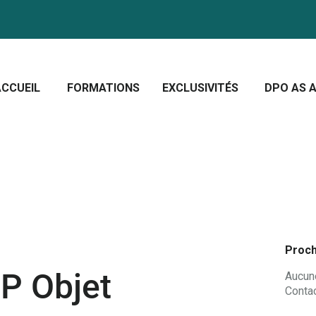
CCUEIL
ORMATIONS
Crescera Solutions
XCLUSIVITÉS
Solutions for your evolution
ACCUEIL
FORMATIONS
EXCLUSIVITÉS
DPO AS A
PO AS A SERVICE
OUS CONNAÎTRE
CTUALITÉS
Proch
P Objet
Aucune
Contac