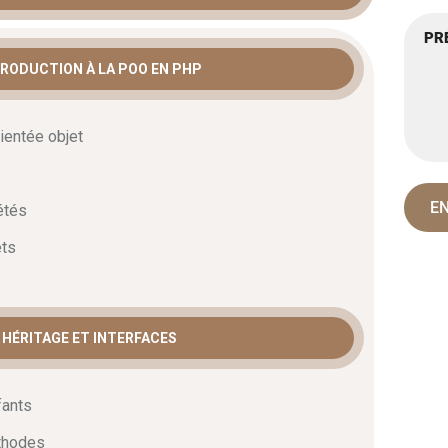
st indispensable pour les développeurs souhaitant
TRODUCTION À LA POO EN PHP
s. Elle s’adresse aux architectes techniques et full-
on orientée objet est crucial pour réduire la dette
met d’industrialiser vos créations grâce aux classes,
ientée objet
tage et interfaces
iétés
kend d’envergure demande de la rigueur et une
ets
ation et l’héritage, vous gagnez en modularité. Notre
ntrats de programmation et des traits. Par
r découvrir l’ensemble de nos parcours. De plus,
te demande spécifique.
 HÉRITAGE ET INTERFACES
esign Patterns
fants
prentissage sur le polymorphisme et les classes
éthodes