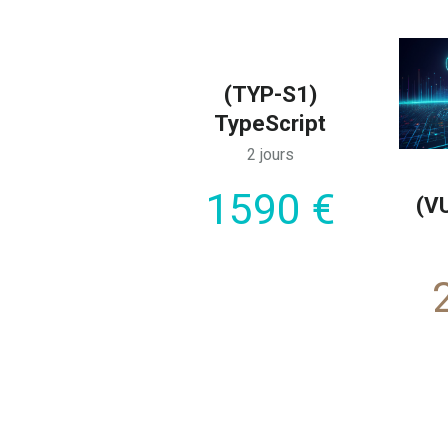
(TYP-S1)
TypeScript
2 jours
1590 €
(V