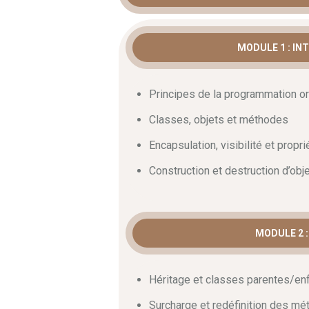
En premier lieu, la
formation poo php
e
MODULE 1 : IN
concevoir des architectures web robuste
stack. En effet, maîtriser la programmati
technique. Ainsi, ce cursus complet per
Principes de la programmation or
aux objets et aux interfaces.
Classes, objets et méthodes
Classes, objets, héri
Encapsulation, visibilité et propr
D’abord, la structuration d’un code bac
Construction et destruction d’obj
organisation logique. Grâce à l’encapsul
programme détaille l’application des co
conséquent, visitez notre
catalogue
pou
n’hésitez pas à
nous contacter
pour tou
MODULE 2 :
Polymorphisme et D
Héritage et classes parentes/en
En ensuite, ce parcours guide votre ap
Surcharge et redéfinition des m