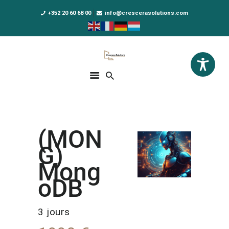
+352 20 60 68 00
info@crescerasolutions.com
Crescera Solutions
Solutions for your evolution
ACCUEIL
FORMATIONS
EXCLUSIVITÉS
(MON
DPO AS A SERVICE
G)
NOUS CONNAÎTRE
Mong
oDB
ACTUALITÉS
3 jours