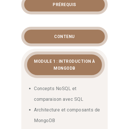
bases de données et data engineers
PRÉREQUIS
souhaitant maîtriser la gestion des
données non relationnelles. Elle
s’adresse aux professionnels IT
désireux de concevoir des
architectures scalables. En effet,
CONTENU
installer MongoDB, modéliser
efficacement les documents et assurer
la haute disponibilité constitue un défi
MODULE 1 : INTRODUCTION À
majeur pour les applications modernes.
MONGODB
Ainsi, ce cursus intensif de 3 jours
permet d’acquérir une expertise
technique solide pour structurer
Concepts NoSQL et
l’ensemble de vos
projets
Big Data
avec succès.
comparaison avec SQL
Architecture et composants de
Modélisation orientée
MongoDB
documents et comparaison