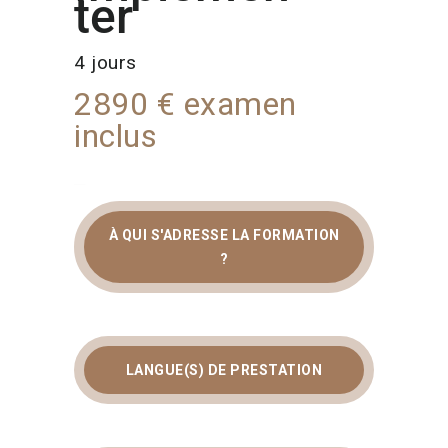
ter
4 jours
2890 € examen
inclus
À QUI S'ADRESSE LA FORMATION
?
FORMATION ISO 27701
: CERTIFICATION LEAD
IMPLEMENTER & PIMS
LANGUE(S) DE PRESTATION
La protection des données
personnelles est devenue une priorité
stratégique pour toute organisation.