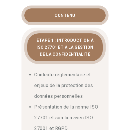
Le déploiement d’un PIMS exige une
vision transversale de l’entreprise.
CONTENU
Durant cette formation, vous étudierez
les exigences normatives et leurs liens
avec le règlement européen. Nos
ÉTAPE 1 : INTRODUCTION À
experts présentent des méthodes pour
ISO 27701 ET À LA GESTION
évaluer les risques spécifiques aux
DE LA CONFIDENTIALITÉ
données personnelles. Vous
apprendrez à cartographier les
traitements pour mieux les protéger.
Contexte réglementaire et
Ces étapes garantissent une approche
proactive de la sécurité.
enjeux de la protection des
données personnelles
Mise en œuvre, contrôles et
Présentation de la norme ISO
amélioration continue
27701 et son lien avec ISO
Une stratégie efficace repose sur le
27001 et RGPD
déploiement de contrôles techniques et