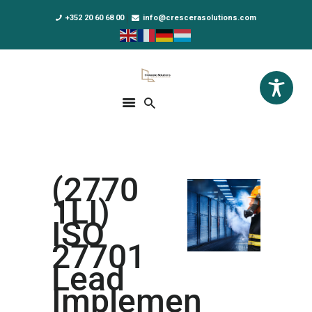
+352 20 60 68 00
info@crescerasolutions.com
Crescera Solutions
Solutions for your evolution
ACCUEIL
FORMATIONS
EXCLUSIVITÉS
(2770
DPO AS A SERVICE
1LI)
NOUS CONNAÎTRE
ISO
27701
ACTUALITÉS
Lead
Implemen