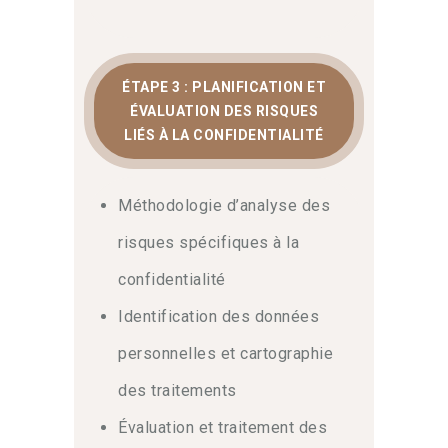
pratiques. Cette préparation complète
optimise vos chances de réussite aux
examens officiels.
En conclusion
,
suivez ce cursus pour acquérir la
ÉTAPE 3 : PLANIFICATION ET
légitimité nécessaire et devenir un
ÉVALUATION DES RISQUES
acteur incontournable de la protection
LIÉS À LA CONFIDENTIALITÉ
des données au sein de votre structure.
Méthodologie d’analyse des
risques spécifiques à la
confidentialité
Identification des données
personnelles et cartographie
des traitements
Évaluation et traitement des