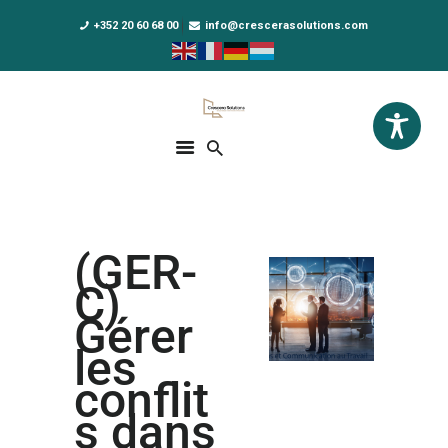
+352 20 60 68 00
info@crescerasolutions.com
Crescera Solutions
Solutions for your evolution
ACCUEIL
FORMATIONS
EXCLUSIVITÉS
(GER-
DPO AS A SERVICE
C)
NOUS CONNAÎTRE
Gérer
les
ACTUALITÉS
conflit
s dans