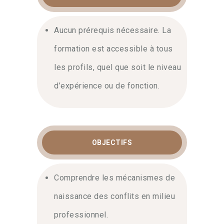
Comprendre les
Aucun prérequis nécessaire. La
mécanismes pour mieux
prévenir
formation est accessible à tous
les profils, quel que soit le niveau
La prévention est l’étape la plus
efficace pour maintenir la sérénité.
d’expérience ou de fonction.
Durant cette formation, vous
apprendrez à identifier les origines
psychologiques et organisationnelles
des désaccords. Nos experts vous
OBJECTIFS
guident pour repérer les signaux faibles
— qu’ils soient liés à des objectifs
contradictoires ou à des malentendus —
Comprendre les mécanismes de
avant que la situation ne devienne un
conflit professionnel
paralysant.
naissance des conflits en milieu
Cette analyse préventive est
professionnel.
indispensable pour instaurer une culture