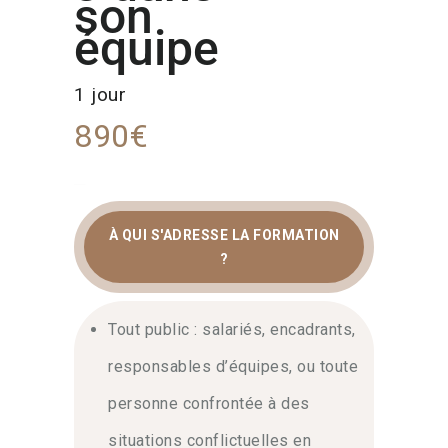
son
équipe
1 jour
890€
À QUI S'ADRESSE LA FORMATION
?
GESTION DES
CONFLITS :
Tout public : salariés, encadrants,
FORMATION À LA
responsables d’équipes, ou toute
RÉSOLUTION EN
personne confrontée à des
ENTREPRISE
situations conflictuelles en