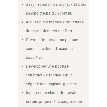
de coopération durable.
Savoir repérer les signaux faibles
annonciateurs d’un conflit.
Maîtriser la communication
Acquérir une méthode structurée
assertive et la médiation
de résolution des conflits.
Une communication claire est le levier
Prévenir les tensions par une
principal de la
gestion des tensions
.
Dans cette optique
, le programme
communication efficace et
détaille comment adopter une posture
assertive.
assertive pour dire sans blesser et
écouter sans juger.
Également
, vous
Développer une posture
découvrirez le rôle clé de la médiation
pour sortir des interactions bloquées.
constructive fondée sur la
En conclusion
, suivez ce cursus pour
négociation gagnant-gagnant.
élaborer votre plan d’action
personnalisé et devenir un acteur clé de
Instaurer un climat de travail
l’apaisement et de la
résolution des
serein, propice à la coopération
conflits
au sein de vos équipes.