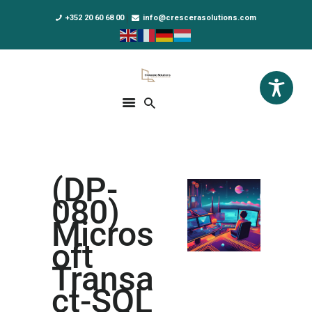
+352 20 60 68 00
info@crescerasolutions.com
Crescera Solutions
Solutions for your evolution
ACCUEIL
FORMATIONS
EXCLUSIVITÉS
(DP-
DPO AS A SERVICE
080)
NOUS CONNAÎTRE
Micros
oft
ACTUALITÉS
Transa
ct-SQL