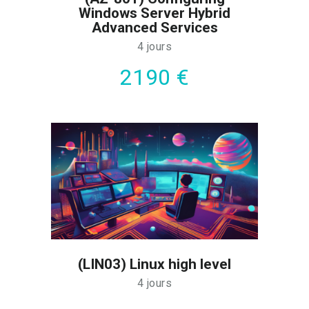
Windows Server Hybrid
En conclusion, la préparation de jeux de
Advanced Services
données pour Power BI, l’utilisation de
4 jours
PIVOT et l’analyse de séries
2190 €
temporelles vous permettront de
sécuriser le cycle décisionnel
applicatif. De surcroît, les travaux
pratiques intensifs sur bases de
données réelles sont indispensables au
bon déroulement des opérations.
Chaque module est conçu pour vous
mettre en situation réelle. De cette
façon, vous serez pleinement autonome
dès votre retour en poste.
(LIN03) Linux high level
4 jours