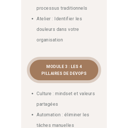
extensions du modèle telles que le
processus traditionnels
DevSecOps. N’hésitez pas à
nous
contacter
Atelier : Identifier les
pour toute question sur le
contenu ou les parcours certifiants.
douleurs dans votre
organisation
MODULE 3 : LES 4
PILLAIRES DE DEVOPS
Culture : mindset et valeurs
partagées
Automation : éliminer les
tâches manuelles