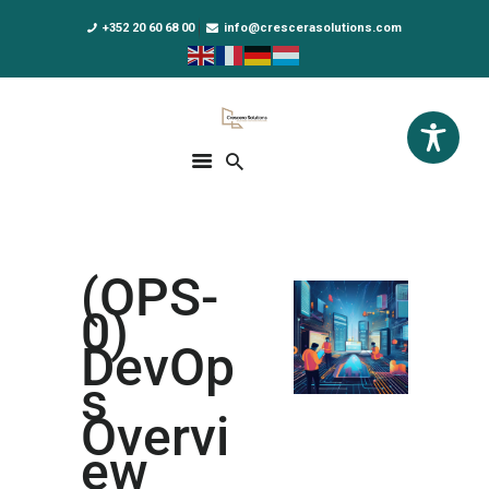
+352 20 60 68 00
info@crescerasolutions.com
Crescera Solutions
Solutions for your evolution
ACCUEIL
FORMATIONS
EXCLUSIVITÉS
(OPS-
DPO AS A SERVICE
0)
NOUS CONNAÎTRE
DevOp
s
ACTUALITÉS
Overvi
ew