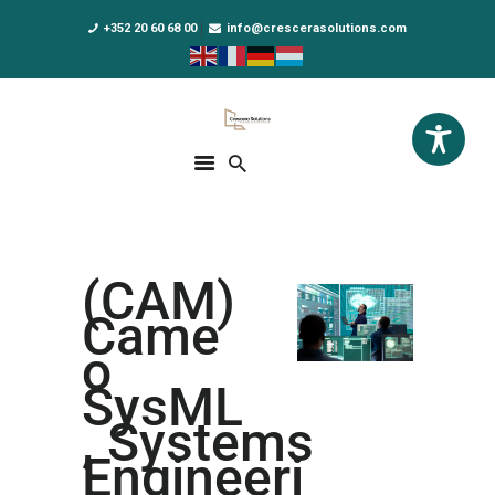
+352 20 60 68 00
info@crescerasolutions.com
Crescera Solutions
Solutions for your evolution
ACCUEIL
FORMATIONS
EXCLUSIVITÉS
(CAM)
DPO AS A SERVICE
Came
NOUS CONNAÎTRE
o
SysML
ACTUALITÉS
, Systems
Engineeri