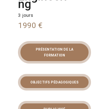
ng
3 jours
1990 €
PRÉSENTATION DE LA
FORMATION CAMEO
FORMATION
SYSML : MAÎTRISEZ
LA MODÉLISATION ET
L’INGÉNIERIE DES
OBJECTIFS PÉDAGOGIQUES
SYSTÈMES
COMPLEXES
En premier lieu, la
formation cameo